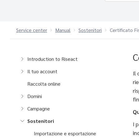
Service center
Manual
Sostenitori
Certificato Fi
C
Introduction to Riseact
Il tuo account
Il
ri
Raccolta online
ri
Domini
fi
Campagne
Qu
Sostenitori
I 
in
Importazione e esportazione