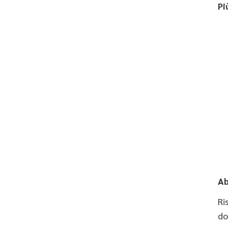
Pi
Ab
Ri
do