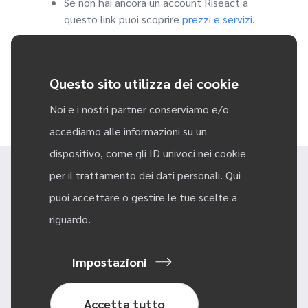
Se non hai ancora un account Riseact a
questo link puoi scoprire
prezzi e servizi
.
Se hai un account Riseact ma non trovi
risposte nel manuale scopri
come ottenere
assistenza
Questo sito utilizza dei cookie
Noi e i nostri partner conserviamo e/o
accediamo alle informazioni su un
dispositivo, come gli ID univoci nei cookie
per il trattamento dei dati personali. Qui
puoi accettare o gestire le tue scelte a
riguardo.
Impostazioni
@ 2023 Riseact